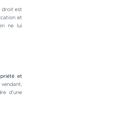
 droit est
ocation et
en ne lui
priété et
e vendant,
dre d’une