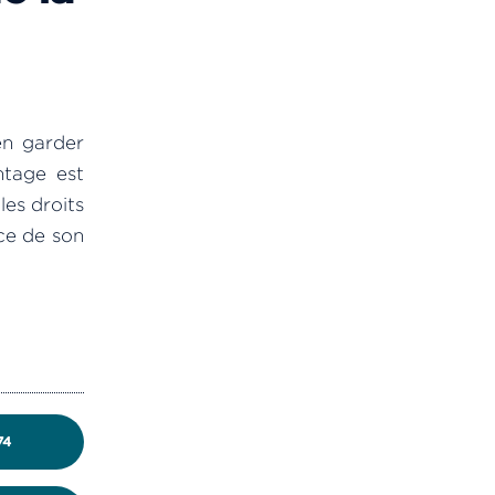
en garder
ntage est
les droits
nce de son
74