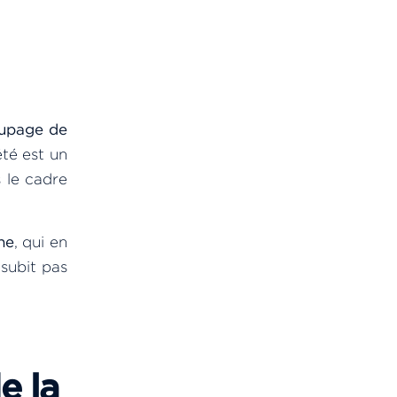
coupage de
té est un
 le cadre
ne
, qui en
 subit pas
e la