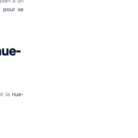
 bien à un
e pour se
nue-
nt la
nue-