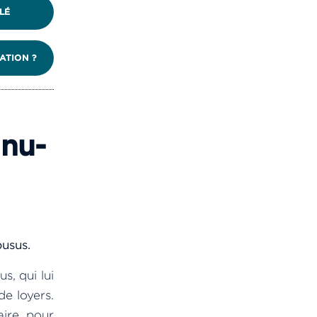
LÉ
ATION ?
 nu-
abusus.
s, qui lui
e loyers.
aire pour