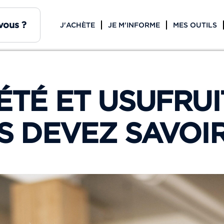
J'ACHÈTE
JE M'INFORME
MES OUTILS
TÉ ET USUFRUI
S DEVEZ SAVOI