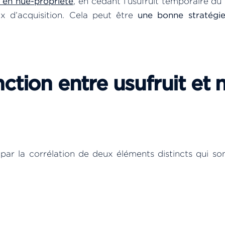
 en nue-propriété
, en cédant l’usufruit temporaire du
ix d’acquisition. Cela peut être
une bonne stratégi
inction entre usufruit et 
 par la corrélation de deux éléments distincts qui so