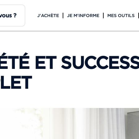
J'ACHÈTE
JE M'INFORME
MES OUTILS
TÉ ET SUCCESS
LET