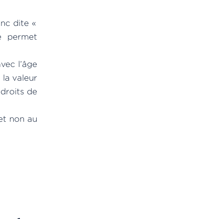
onc dite «
le permet
avec l’âge
, la valeur
 droits de
et non au