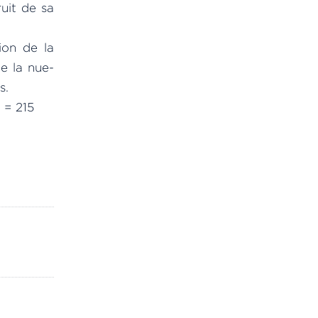
uit de sa
ion de la
e la nue-
s.
 = 215