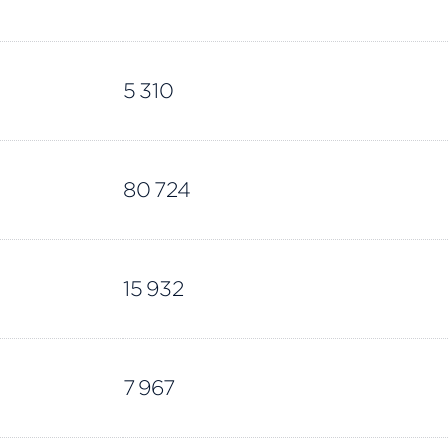
5 310
80 724
15 932
7 967