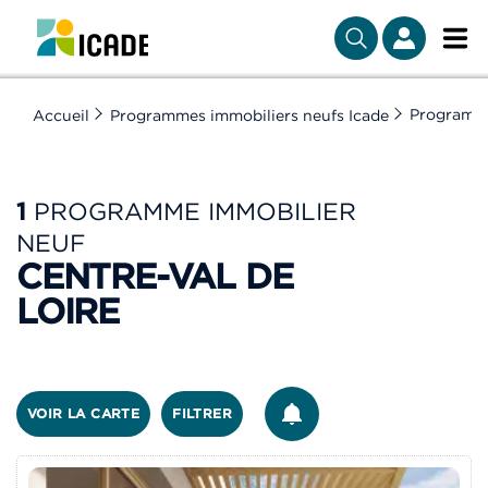
Programme
Accueil
Programmes immobiliers neufs Icade
1
PROGRAMME IMMOBILIER
NEUF
CENTRE-VAL DE
LOIRE
ÊTRE ALERTÉ
VOIR LA CARTE
FILTRER