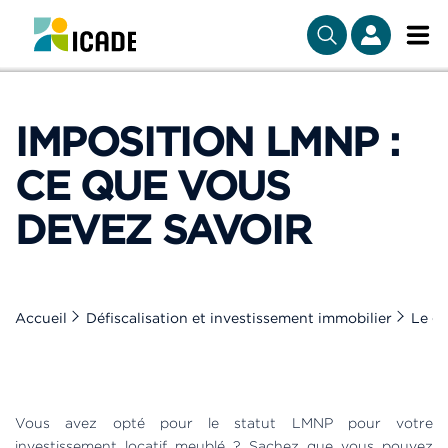
IMPOSITION LMNP :
CE QUE VOUS
DEVEZ SAVOIR
Accueil
Défiscalisation et investissement immobilier
Le gu
Vous avez opté pour le statut LMNP pour votre
investissement locatif meublé ? Sachez que vous pouvez