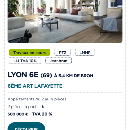
Travaux en cours
PTZ
LMNP
LLI TVA 10%
Jeanbrun
LYON 6E
(69)
À 5.4 KM DE BRON
6ÈME ART LAFAYETTE
Appartements du 2 au 4 pièces
2 pièces à partir de
TVA 20 %
500 000 €
DÉCOUVRIR