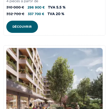
4 pièces à partir de
310 000 €
TVA 5.5 %
296 900 €
352 700 €
TVA 20 %
337 700 €
DÉCOUVRIR