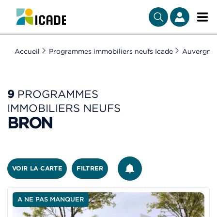
Accueil
Programmes immobiliers neufs Icade
Auvergne
9
PROGRAMMES
IMMOBILIERS NEUFS
BRON
ÊTRE ALERTÉ
VOIR LA CARTE
FILTRER
A NE PAS MANQUER