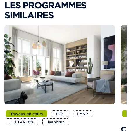
LES PROGRAMMES
SIMILAIRES
Travaux en cours
PTZ
LMNP
Dé
LLI TVA 10%
Jeanbrun
CA