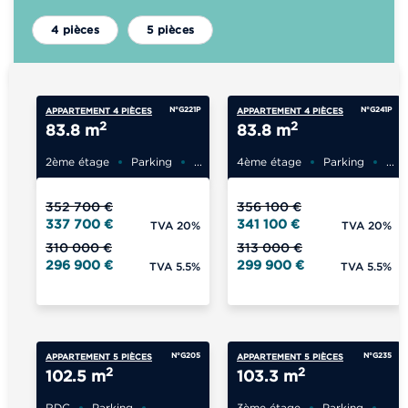
4 pièces
5 pièces
N°G221P
N°G241P
APPARTEMENT 4 PIÈCES
APPARTEMENT 4 PIÈCES
2
2
83.8 m
83.8 m
2ème étage
Parking
...
4ème étage
Parking
...
352 700 €
356 100 €
337 700 €
341 100 €
TVA 20%
TVA 20%
310 000 €
313 000 €
296 900 €
299 900 €
TVA 5.5%
TVA 5.5%
N°G205
N°G235
APPARTEMENT 5 PIÈCES
APPARTEMENT 5 PIÈCES
2
2
102.5 m
103.3 m
RDC
Parking
...
3ème étage
Parking
...