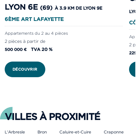
LYON 6E
(69)
À 3.9 KM DE LYON 9E
LYO
6ÈME ART LAFAYETTE
CÔT
Appartements du 2 au 4 pièces
Appar
2 pièces à partir de
2 piè
TVA 20 %
500 000 €
229 
DÉCOUVRIR
D
VILLES À PROXIMITÉ
L'Arbresle
Bron
Caluire-et-Cuire
Craponne
L