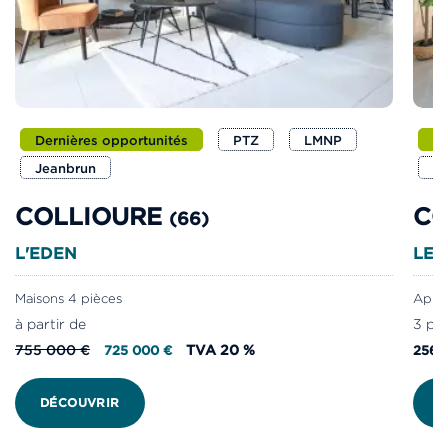
Dernières opportunités
PTZ
LMNP
Li
Jeanbrun
LL
COLLIOURE
C
(66)
L'EDEN
LES
Maisons 4 pièces
Appar
à partir de
3 piè
755 000 €
TVA 20 %
725 000 €
256 
DÉCOUVRIR
D