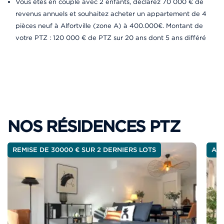
Vous êtes en couple avec 2 enfants, déclarez 70 000 € de
revenus annuels et souhaitez acheter un appartement de 4
pièces neuf à Alfortville (zone A) à 400.000€. Montant de
votre PTZ : 120 000 € de PTZ sur 20 ans dont 5 ans différé
NOS RÉSIDENCES PTZ
REMISE DE 30000 € SUR 2 DERNIERS LOTS
A 