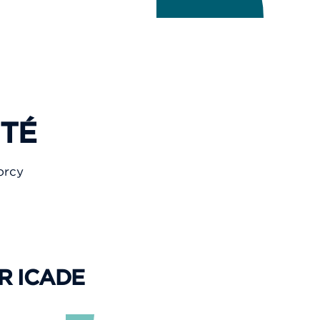
ITÉ
orcy
R ICADE