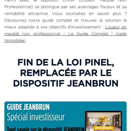
Parmi elles, le dispositif LMNP (Loueur Meublé Non
Professionnel) se distingue par ses avantages fiscaux et sa
rentabilité attractive. Vous souhaitez en savoir plus ?
Découvrez notre guide complet et trouvez la solution la
mieux adaptée à vos objectifs d’investissement :
Loueur en
meublé non professionnel – Le Guide Complet | Icade
Immobilier.
FIN DE LA LOI PINEL,
REMPLACÉE PAR LE
DISPOSITIF JEANBRUN