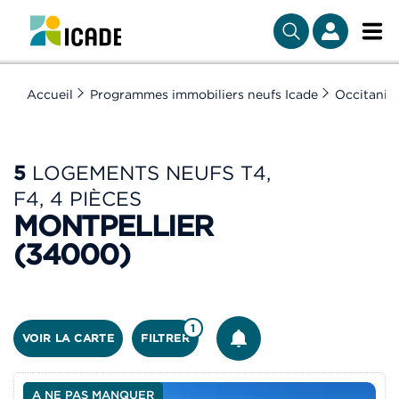
Accueil
Programmes immobiliers neufs Icade
Occitanie
5
LOGEMENTS NEUFS T4,
F4, 4 PIÈCES
MONTPELLIER
(34000)
ÊTRE ALERTÉ
1
VOIR LA CARTE
FILTRER
A NE PAS MANQUER