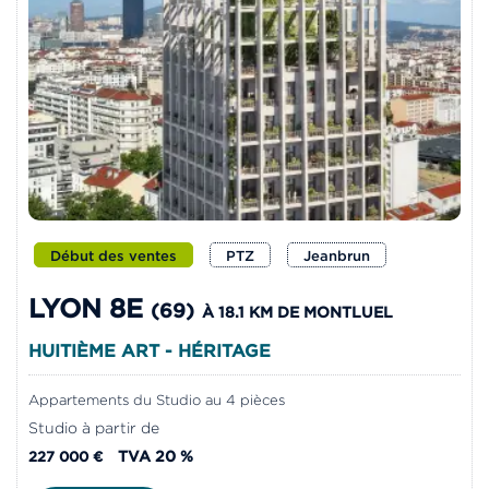
Début des ventes
PTZ
Jeanbrun
LYON 8E
(69)
À 18.1 KM DE MONTLUEL
HUITIÈME ART - HÉRITAGE
Appartements du Studio au 4 pièces
Studio à partir de
TVA 20 %
227 000 €