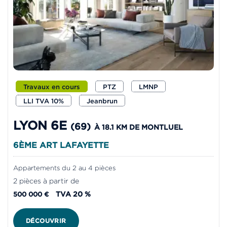
Travaux en cours
PTZ
LMNP
LLI TVA 10%
Jeanbrun
LYON 6E
(69)
À 18.1 KM DE MONTLUEL
6ÈME ART LAFAYETTE
Appartements du 2 au 4 pièces
2 pièces à partir de
TVA 20 %
500 000 €
DÉCOUVRIR