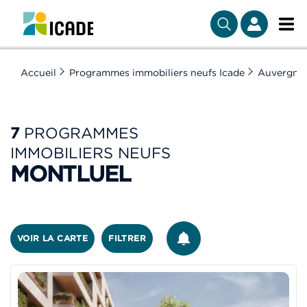
Accueil
Programmes immobiliers neufs Icade
Auvergne
7
PROGRAMMES
IMMOBILIERS NEUFS
MONTLUEL
ÊTRE ALERTÉ
VOIR LA CARTE
FILTRER