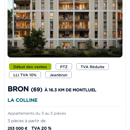
Début des ventes
PTZ
TVA Réduite
LLI TVA 10%
Jeanbrun
BRON
(69)
À 16.3 KM DE MONTLUEL
LA COLLINE
Appartements du 3 au 5 pièces
3 pièces à partir de
TVA 20 %
253 000 €