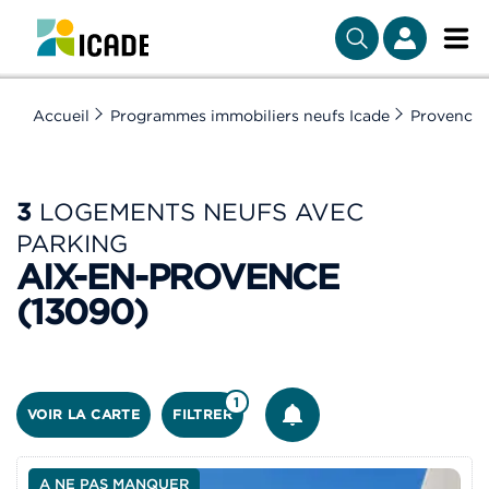
Accueil
Programmes immobiliers neufs Icade
Provence-
3
LOGEMENTS NEUFS AVEC
PARKING
AIX-EN-PROVENCE
(13090)
ÊTRE ALERTÉ
1
VOIR LA CARTE
FILTRER
A NE PAS MANQUER