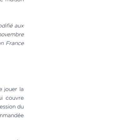
odifié aux
7 novembre
en France
 jouer la
ui couvre
session du
commandée