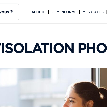
J'ACHÈTE
JE M'INFORME
MES OUTILS
'ISOLATION PH