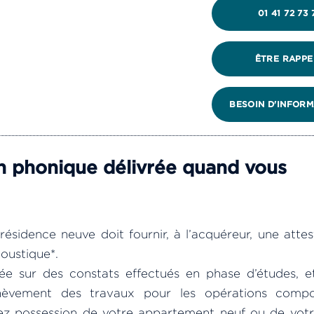
01 41 72 73 
ÊTRE RAPPE
BESOIN D'INFORM
on phonique délivrée quand vous
sidence neuve doit fournir, à l’acquéreur, une attes
coustique*.
e sur des constats effectués en phase d’études, e
chèvement des travaux pour les opérations compo
ez possession de votre appartement neuf ou de vot