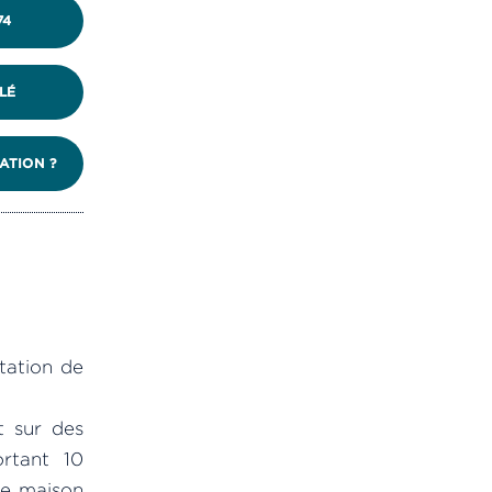
74
LÉ
ATION ?
tation de
t sur des
rtant 10
re maison