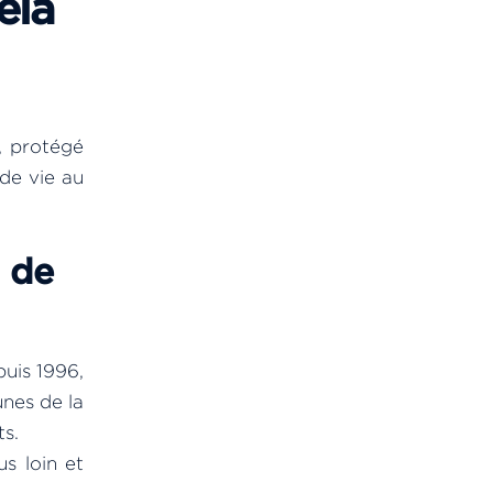
ela
, protégé
 de vie au
 de
uis 1996,
unes de la
ts.
us loin et