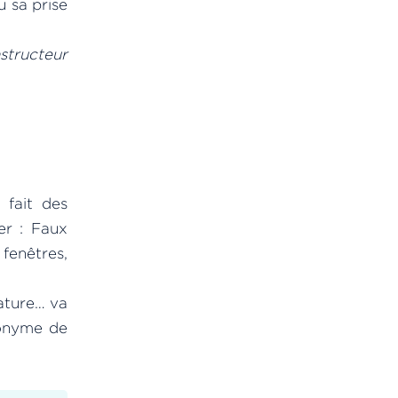
u sa prise
nstructeur
 fait des
er : Faux
fenêtres,
sature… va
nonyme de