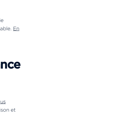
ie
sable.
En
ance
ous
ison et