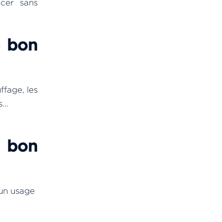
cer sans
e bon
ffage, les
es…
.
e bon
’un usage