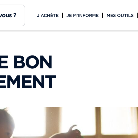
J'ACHÈTE
JE M'INFORME
MES OUTILS
E BON
EMENT