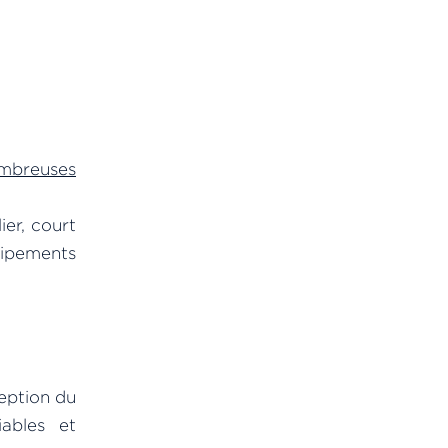
mbreuses
er, court
uipements
eption du
ables et