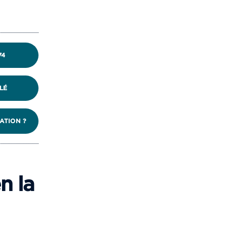
74
LÉ
ATION ?
n la