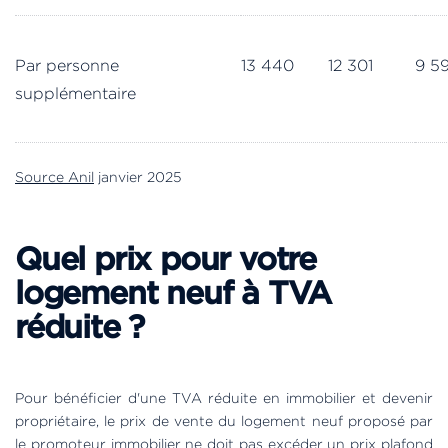
Par personne
13 440
12 301
9 5
supplémentaire
Source Anil
janvier 2025
Quel prix pour votre
logement neuf à TVA
réduite ?
Pour bénéficier d'une TVA réduite en immobilier et devenir
propriétaire, le prix de vente du logement neuf proposé par
le promoteur immobilier ne doit pas excéder un prix plafond