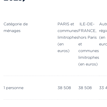
Catégorie de
PARIS et
ILE-DE-
Aut
ménages
communes
FRANCE,
rég
limitrophes
hors Paris
(en
(en
et
eur
euros)
communes
limitrophes
(en euros)
1 personne
38 508
38 508
33 