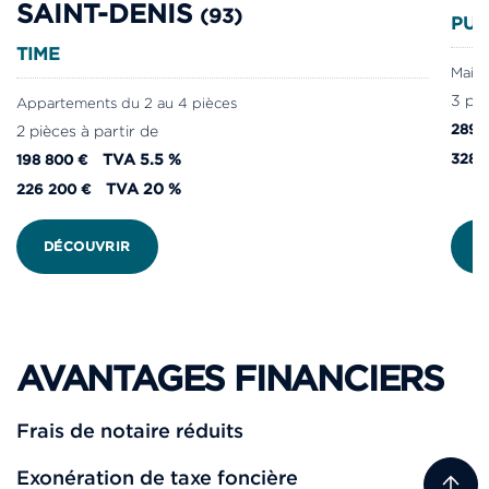
SAINT-DENIS
(93)
PUR
TIME
Maiso
3 piè
Appartements du 2 au 4 pièces
289 
2 pièces à partir de
TVA 5.5 %
328 
198 800 €
TVA 20 %
226 200 €
DÉCOUVRIR
D
AVANTAGES FINANCIERS
Frais de notaire réduits
Exonération de taxe foncière