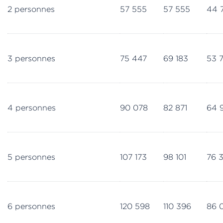
2 personnes
57 555
57 555
44 
3 personnes
75 447
69 183
53 
4 personnes
90 078
82 871
64 
5 personnes
107 173
98 101
76 
6 personnes
120 598
110 396
86 