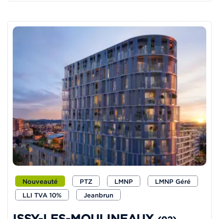
Nouveauté
PTZ
LMNP
LMNP Géré
LLI TVA 10%
Jeanbrun
ISSY-LES-MOULINEAUX