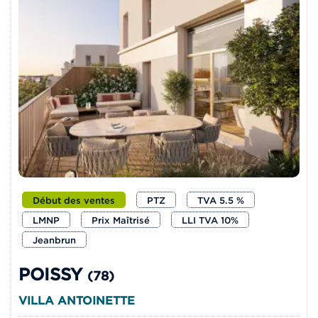
Début des ventes
PTZ
TVA 5.5 %
LMNP
Prix Maîtrisé
LLI TVA 10%
Jeanbrun
POISSY
(78)
VILLA ANTOINETTE