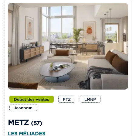
Début des ventes
PTZ
LMNP
Jeanbrun
METZ
(57)
LES MÉLIADES