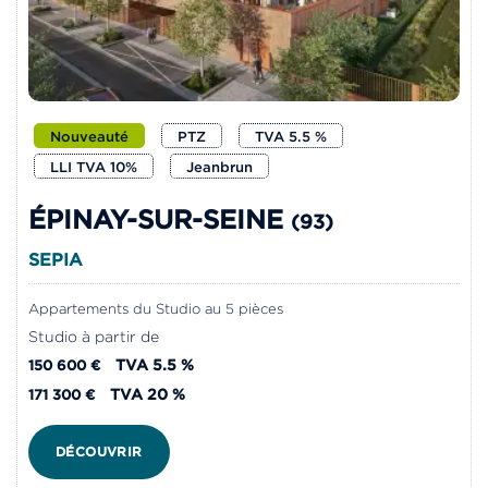
Nouveauté
PTZ
TVA 5.5 %
LLI TVA 10%
Jeanbrun
ÉPINAY-SUR-SEINE
(93)
SEPIA
Appartements du Studio au 5 pièces
Studio à partir de
TVA 5.5 %
150 600 €
TVA 20 %
171 300 €
DÉCOUVRIR