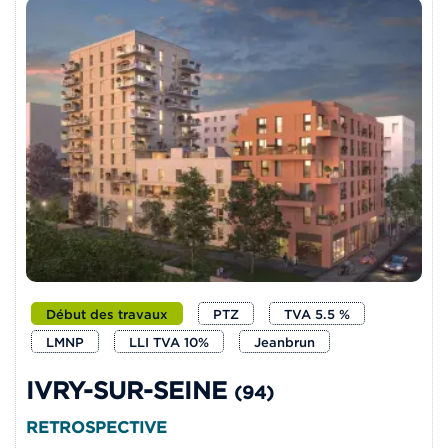
Début des travaux
PTZ
TVA 5.5 %
LMNP
LLI TVA 10%
Jeanbrun
IVRY-SUR-SEINE
(94)
RETROSPECTIVE