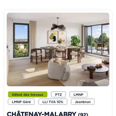
Début des travaux
PTZ
LMNP
LMNP Géré
LLI TVA 10%
Jeanbrun
CHÂTENAY-MALABRY
(92)