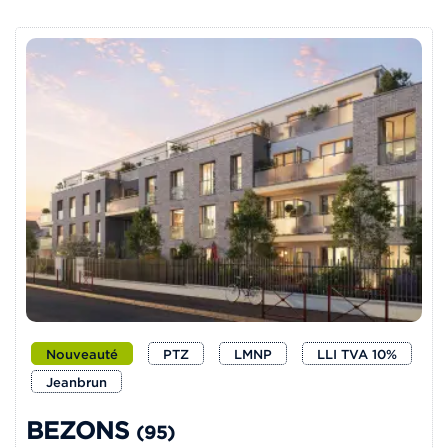
Nouveauté
PTZ
LMNP
LLI TVA 10%
Jeanbrun
BEZONS
(95)