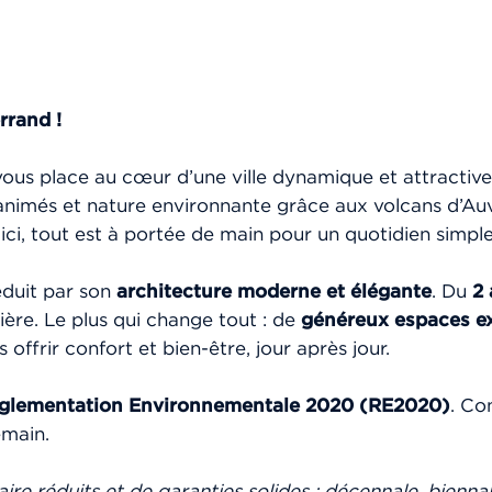
rrand !
vous place au cœur d’une ville dynamique et attractive
s animés et nature environnante grâce aux volcans d’
ci, tout est à portée de main pour un quotidien simple
éduit par son
architecture moderne et élégante
. Du
2 
ère. Le plus qui change tout : de
généreux espaces ext
offrir confort et bien-être, jour après jour.
glementation Environnementale 2020 (RE2020)
. Co
emain.
taire réduits et de garanties solides : décennale, bienn