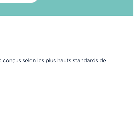
N°112
231 400 €
TVA 20%
s conçus selon les plus hauts standards de
N°10