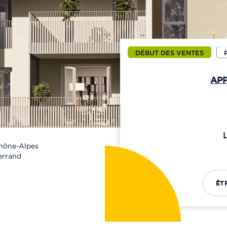
DÉBUT DES VENTES
APP
hône-Alpes
errand
ÊT