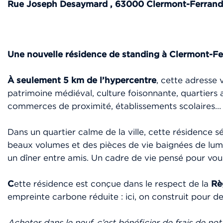
Rue Joseph Desaymard
,
63000
Clermont-Ferrand
Une nouvelle résidence de standing à Clermont-Fe
À seulement 5 km de l’hypercentre
, cette adresse 
patrimoine médiéval, culture foisonnante, quartier
commerces de proximité, établissements scolaires… i
Dans un quartier calme de la ville, cette résidence s
beaux volumes et des pièces de vie baignées de lumi
un dîner entre amis. Un cadre de vie pensé pour vous 
C
ette résidence est conçue dans le respect de la
Rè
empreinte carbone réduite : ici, on construit pour d
Acheter dans le neuf, c’est bénéficier de frais de no