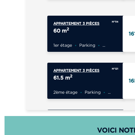
N°114
APPARTEMENT 3 PIÈCES
2
60 m
16
1er étage
Parking
...
N°121
APPARTEMENT 3 PIÈCES
2
61.5 m
16
2ème étage
Parking
...
N°134
APPARTEMENT 3 PIÈCES
2
64.25 m
17
VOICI NOT