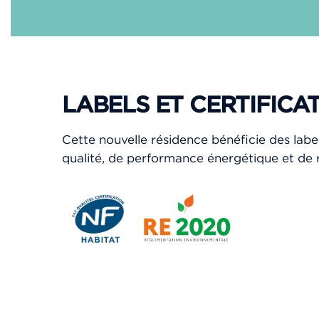
3ème étage
Parking
...
N°101
APPARTEMENT 4 PIÈCES
LABELS ET CERTIFICA
2
81.8 m
22
RDC
Parking
...
Cette nouvelle résidence bénéficie des labe
qualité, de performance énergétique et de 
N°132
APPARTEMENT 4 PIÈCES
2
92.85 m
23
3ème étage
Parking
...
N°1