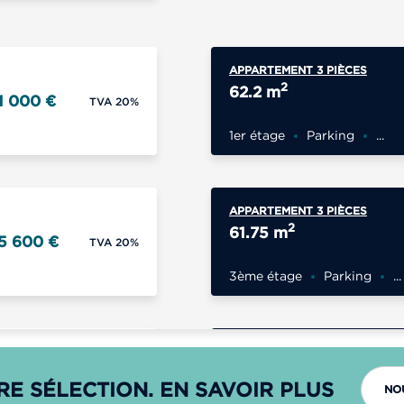
APPARTEMENT 3 PIÈCES
2
62.2 m
1 000 €
TVA 20%
1er étage
Parking
...
APPARTEMENT 3 PIÈCES
2
61.75 m
5 600 €
TVA 20%
3ème étage
Parking
...
APPARTEMENT 3 PIÈCES
2
66.4 m
1 800 €
TVA 20%
RE SÉLECTION. EN SAVOIR PLUS
NO