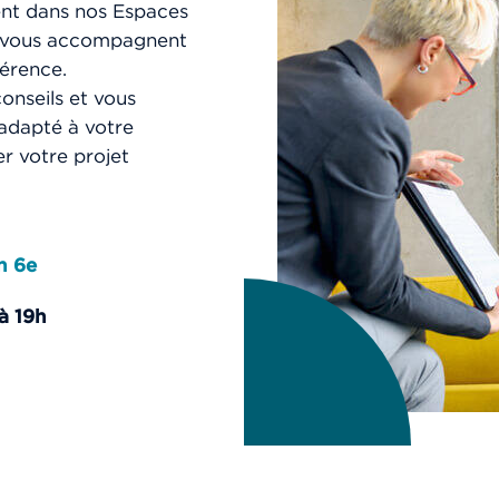
ent dans nos Espaces
BOX
ou vous accompagnent
 000 €
TVA 20%
férence.
onseils et vous
-1 étage
 adapté à votre
r votre projet
 000 €
TVA 20%
n 6e
à 19h