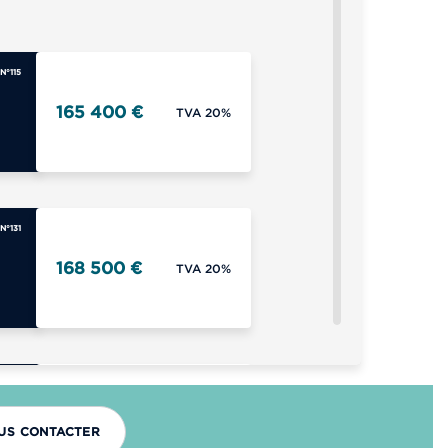
N°115
165 400 €
TVA 20%
N°131
168 500 €
TVA 20%
N°124
178 100 €
TVA 20%
US CONTACTER