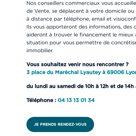
Nos conseillers commerciaux vous accueill
N°40
BOX
de Vente, se déplacent à votre domicile 
10
à distance par téléphone, email et visiocon
Ils vous apporteront des informations, des c
-1 étage
aideront à trouver le financement le mieux
situation pour vous permettre de concrétise
immobilier.
N°17
BOX
Vous souhaitez venir nous rencontrer ?
10
3 place du Maréchal Lyautey à 69006 Lyo
-1 étage
du lundi au samedi de 10h à 12h et de 14h 
Téléphone :
04 13 13 01 34
JE PRENDS RENDEZ-VOUS