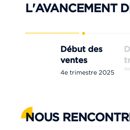
BOX
L'AVANCEMENT D
10
-1 étage
N°38
BOX
Début des
D
10
ventes
t
-1 étage
4e
4e trimestre 2025
N°36
BOX
10
-1 étage
NOUS RENCONTR