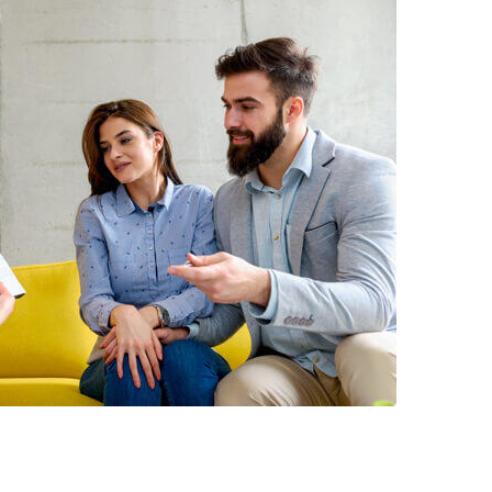
N°13
10 000 €
TVA 20%