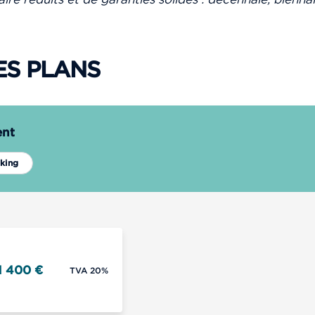
ES PLANS
ent
king
1 400 €
TVA 20%