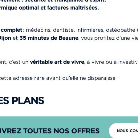
rmique optimal et factures maîtrisées.
l
complet
: médecins, dentiste, infirmières, ostéopathe
Dijon
et
35 minutes de Beaune
, vous profitez d’une vi
nt, c’est un
véritable art de vivre
, à vivre ou à investir.
 cette adresse rare avant qu’elle ne disparaisse
ES PLANS
VREZ TOUTES NOS OFFRES
NOUS CO