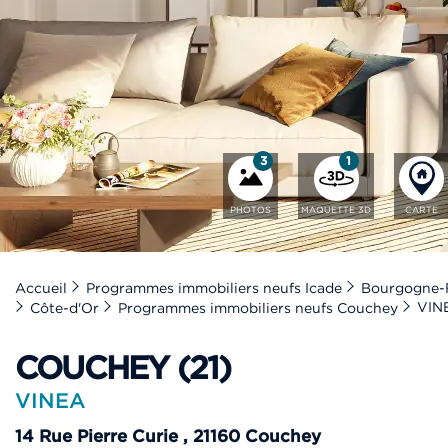
3
1
PHOTOS
MAQUETTE 3D
CARTE
Accueil
Programmes immobiliers neufs Icade
Bourgogne-
VIN
Côte-d'Or
Programmes immobiliers neufs Couchey
COUCHEY (21)
VINEA
14 Rue Pierre Curie
,
21160
Couchey