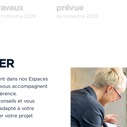
ravaux
prévue
 trimestre 2026
2e trimestre 2028
ER
ent dans nos Espaces
ou vous accompagnent
férence.
onseils et vous
 adapté à votre
r votre projet