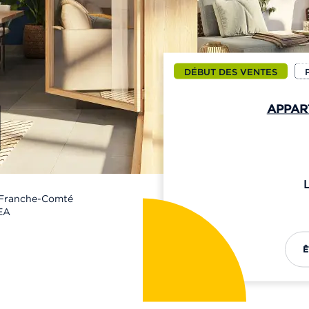
DÉBUT DES VENTES
APPAR
Franche-Comté
EA
Ê