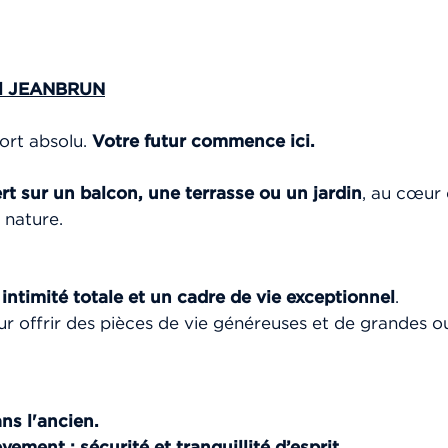
l
JE
ANBRUN
fort absolu.
Votre futur commence ici.
rt sur un balcon, une terrasse ou un jardin
, au cœur
 nature.
intimité totale et un cadre de vie exceptionnel
.
ur offrir des pièces de vie généreuses et de grandes ouv
ns l'ancien.
hèvement
: sécurité et tranquillité d’esprit.