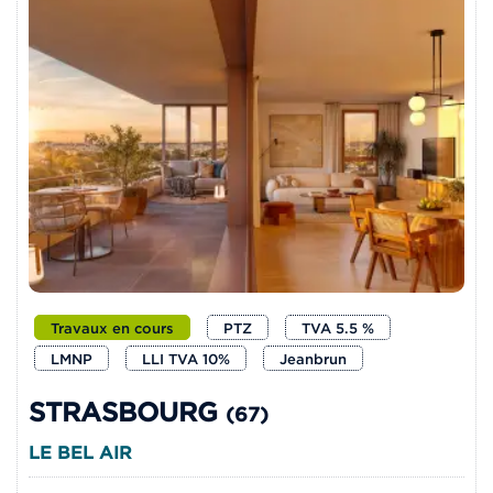
Travaux en cours
PTZ
TVA 5.5 %
LMNP
LLI TVA 10%
Jeanbrun
STRASBOURG
(67)
LE BEL AIR