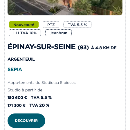
Nouveauté
PTZ
TVA 5.5 %
LLI TVA 10%
Jeanbrun
ÉPINAY-SUR-SEINE
(93)
À 4.8 KM DE
ARGENTEUIL
SEPIA
Appartements du Studio au 5 pièces
Studio à partir de
TVA 5.5 %
150 600 €
TVA 20 %
171 300 €
DÉCOUVRIR