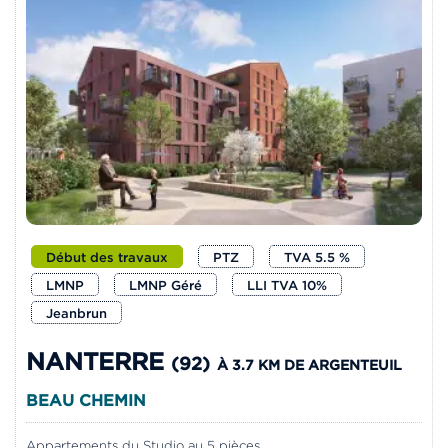
Début des travaux
PTZ
TVA 5.5 %
LMNP
LMNP Géré
LLI TVA 10%
Jeanbrun
NANTERRE
(92)
À 3.7 KM DE ARGENTEUIL
BEAU CHEMIN
Appartements du Studio au 5 pièces