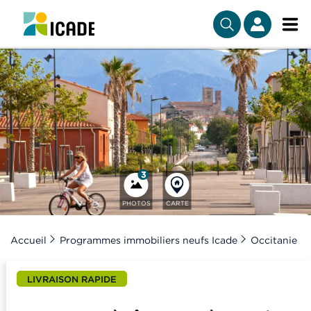
3
PHOTOS
CARTE
Accueil
Programmes immobiliers neufs Icade
Occitanie
LIVRAISON RAPIDE