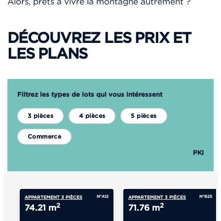
Alors, prêts à vivre la montagne autrement ?
DÉCOUVREZ LES PRIX ET
LES PLANS
Filtrez les types de lots qui vous intéressent
3 pièces
4 pièces
5 pièces
Commerce
PKI
N°A12
N°B25
APPARTEMENT 3 PIÈCES
APPARTEMENT 3 PIÈCES
2
2
74.21 m
71.76 m