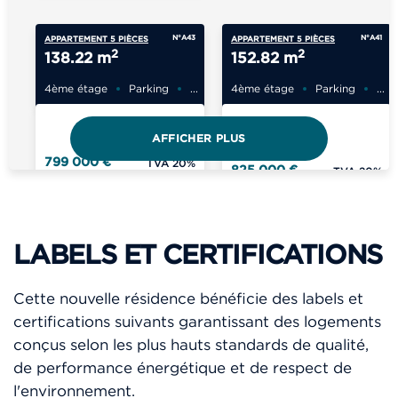
N°A43
N°A41
APPARTEMENT 5 PIÈCES
APPARTEMENT 5 PIÈCES
2
2
138.22 m
152.82 m
4ème étage
Parking
...
4ème étage
Parking
...
AFFICHER PLUS
840 000 €
799 000 €
TVA 20%
825 000 €
TVA 20%
LABELS ET CERTIFICATIONS
N°COM 2
N°COM 1
COMMERCE
COMMERCE
2
2
179 m
377 m
Cette nouvelle résidence bénéficie des labels et
certifications suivants garantissant des logements
RDC
RDC
conçus selon les plus hauts standards de qualité,
de performance énergétique et de respect de
l'environnement.