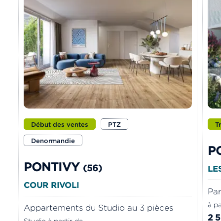
Début des ventes
PTZ
T
Denormandie
P
PONTIVY
(56)
LE
COUR RIVOLI
Par
à pa
Appartements du Studio au 3 pièces
2 