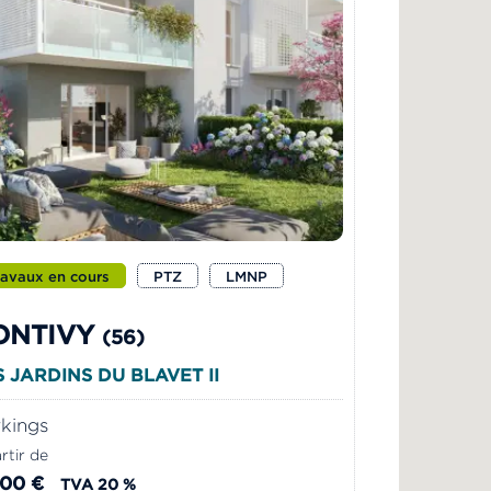
ravaux en cours
PTZ
LMNP
ONTIVY
(56)
S JARDINS DU BLAVET II
kings
rtir de
500 €
TVA 20 %