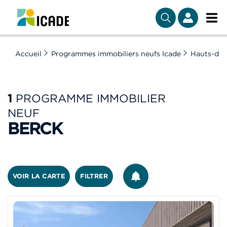
Accueil
Programmes immobiliers neufs Icade
Hauts-de-
1
PROGRAMME IMMOBILIER
NEUF
BERCK
ÊTRE ALERTÉ
VOIR LA CARTE
FILTRER