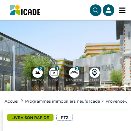
5
1
2
PHOTOS
VIDÉO
MAQUETTE
CARTE
3D
Accueil
Programmes immobiliers neufs Icade
Provence-Al
LIVRAISON RAPIDE
PTZ