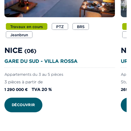
Travaux en cours
PTZ
BRS
Dé
Jeanbrun
LL
NICE
NI
(06)
GARE DU SUD - VILLA ROSSA
UR
Appartements du 3 au 5 pièces
Appar
3 pièces à partir de
Studi
TVA 20 %
1 290 000 €
269 
DÉCOUVRIR
D