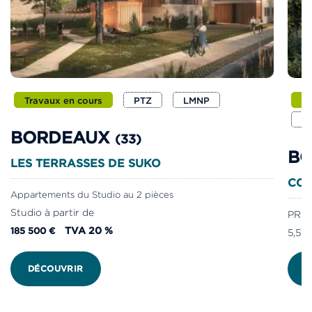
Travaux en cours
PTZ
LMNP
Av
J
BORDEAUX
(33)
B
LES TERRASSES DE SUKO
COE
Appartements du Studio au 2 pièces
Studio à partir de
PRIX
TVA 20 %
185 500 €
5,5% 
DÉCOUVRIR
D