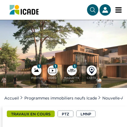
1
1
1
PHOTOS
VIDÉO
MAQUETTE
CARTE
3D
Accueil
Programmes immobiliers neufs Icade
Nouvelle-Aq
TRAVAUX EN COURS
PTZ
LMNP