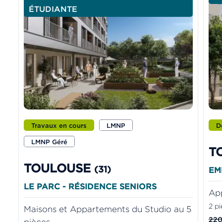
ÉTUDIANTE
Travaux en cours
LMNP
D
LMNP Géré
T
TOULOUSE
(31)
EM
LE PARC - RÉSIDENCE SENIORS
App
2 pi
Maisons et Appartements du Studio au 5
220
pièces