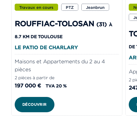
Travaux en cours
PTZ
Jeanbrun
N
J
ROUFFIAC-TOLOSAN
(31)
À
T
8.7 KM DE TOULOUSE
DE
LE PATIO DE CHARLARY
AR
Maisons et Appartements du 2 au 4
pièces
App
2 pièces à partir de
2 pi
197 000 €
TVA 20 %
24
DÉCOUVRIR