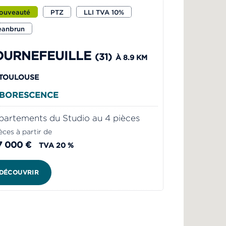
ouveauté
PTZ
LLI TVA 10%
eanbrun
OURNEFEUILLE
(31)
À 8.9 KM
 TOULOUSE
BORESCENCE
artements du Studio au 4 pièces
èces à partir de
7 000 €
TVA 20 %
DÉCOUVRIR