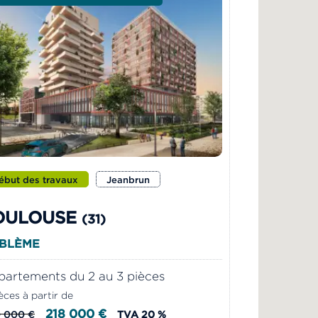
ébut des travaux
Jeanbrun
OULOUSE
(31)
BLÈME
artements du 2 au 3 pièces
èces à partir de
218 000 €
 000 €
TVA 20 %