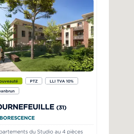
ouveauté
PTZ
LLI TVA 10%
eanbrun
OURNEFEUILLE
(31)
BORESCENCE
artements du Studio au 4 pièces