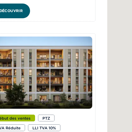
DÉCOUVRIR
ébut des ventes
PTZ
VA Réduite
LLI TVA 10%