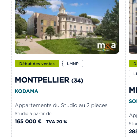
Début des ventes
LMNP
D
L
MONTPELLIER
(34)
M
KODAMA
SO
Appartements du Studio au 2 pièces
Studio à partir de
App
165 000 €
TVA 20 %
Stud
28