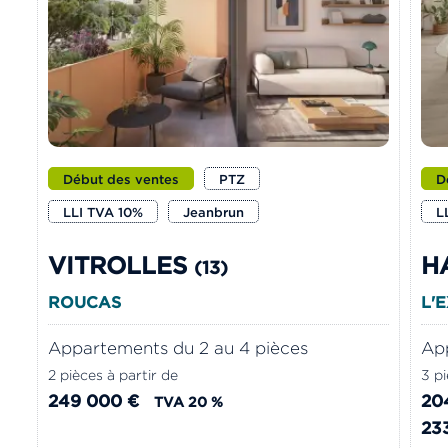
Début des ventes
PTZ
D
LLI TVA 10%
Jeanbrun
L
VITROLLES
H
(13)
ROUCAS
L'
Appartements du 2 au 4 pièces
App
2 pièces à partir de
3 pi
249 000 €
20
TVA 20 %
23