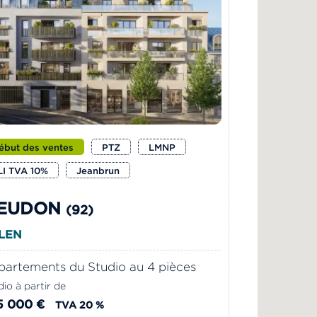
ébut des ventes
PTZ
LMNP
LI TVA 10%
Jeanbrun
EUDON
(92)
LEN
artements du Studio au 4 pièces
io à partir de
5 000 €
TVA 20 %