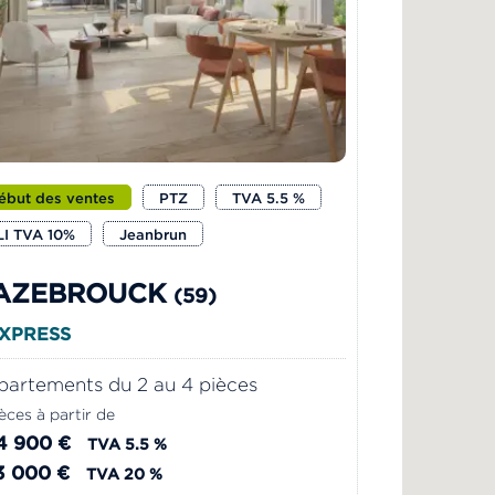
ébut des ventes
PTZ
TVA 5.5 %
LI TVA 10%
Jeanbrun
AZEBROUCK
(59)
EXPRESS
artements du 2 au 4 pièces
èces à partir de
4 900 €
TVA 5.5 %
3 000 €
TVA 20 %