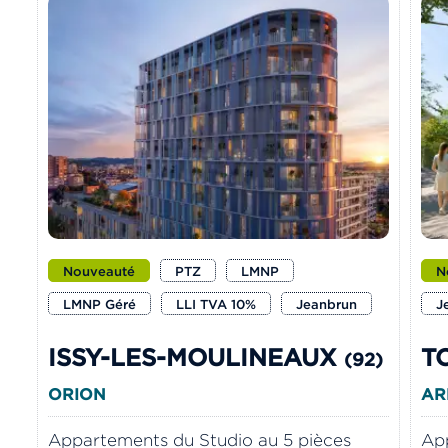
Nouveauté
PTZ
LMNP
N
LMNP Géré
LLI TVA 10%
Jeanbrun
J
ISSY-LES-MOULINEAUX
T
(92)
ORION
AR
Appartements du Studio au 5 pièces
App