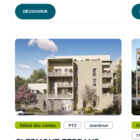
DÉCOUVRIR
Début des ventes
PTZ
Jeanbrun
D
T