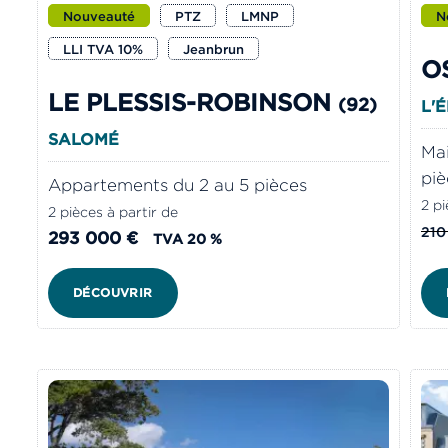
Nouveauté
PTZ
LMNP
N
LLI TVA 10%
Jeanbrun
O
LE PLESSIS-ROBINSON
(92)
L'
SALOMÉ
Mai
piè
Appartements du 2 au 5 pièces
2 pi
2 pièces à partir de
210
293 000 €
TVA 20 %
DÉCOUVRIR