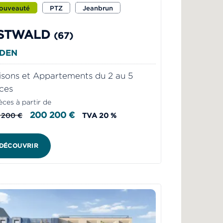
ouveauté
PTZ
Jeanbrun
STWALD
(67)
ÉDEN
sons et Appartements du 2 au 5
ces
èces à partir de
200 200 €
 200 €
TVA 20 %
DÉCOUVRIR