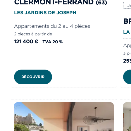
CLERMONT-FERRAND
(63)
J
LES JARDINS DE JOSEPH
B
Appartements du 2 au 4 pièces
LA
2 pièces à partir de
121 400 €
TVA 20 %
App
3 pi
25
DÉCOUVRIR